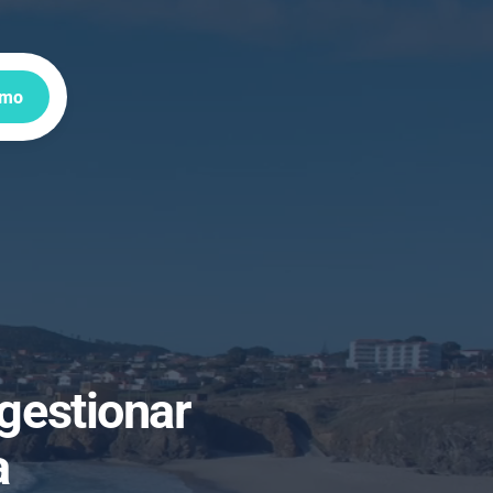
emo
 gestionar
a