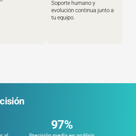
Soporte humano y
evolución continua junto a
tu equipo.
cisión
97%
s al
Precisión media en análisis