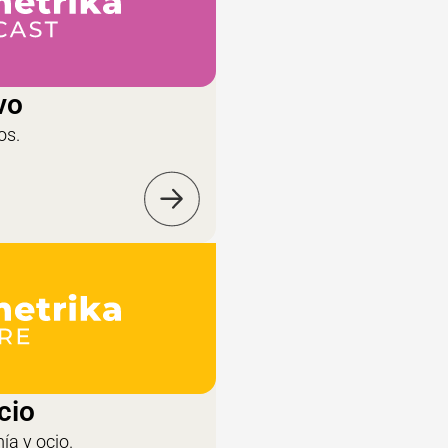
vo
os.
cio
ía y ocio.