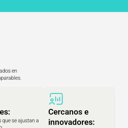
mados en
mparables.
les:
Cercanos e
 que se ajustan a
innovadores:
o.