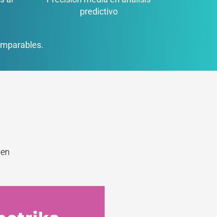
predictivo
comparables.
den